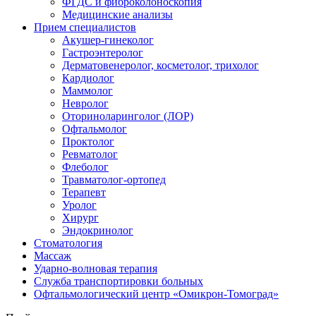
ФГДС и фиброколоноскопия
Медицинские анализы
Прием специалистов
Акушер-гинеколог
Гастроэнтеролог
Дерматовенеролог, косметолог, трихолог
Кардиолог
Маммолог
Невролог
Оториноларинголог (ЛОР)
Офтальмолог
Проктолог
Ревматолог
Флеболог
Травматолог-ортопед
Терапевт
Уролог
Хирург
Эндокринолог
Стоматология
Массаж
Ударно-волновая терапия
Служба транспортировки больных
Офтальмологический центр «Омикрон-Томоград»