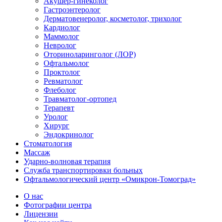
Акушер-гинеколог
Гастроэнтеролог
Дерматовенеролог, косметолог, трихолог
Кардиолог
Маммолог
Невролог
Оториноларинголог (ЛОР)
Офтальмолог
Проктолог
Ревматолог
Флеболог
Травматолог-ортопед
Терапевт
Уролог
Хирург
Эндокринолог
Стоматология
Массаж
Ударно-волновая терапия
Служба транспортировки больных
Офтальмологический центр «Омикрон-Томоград»
О нас
Фотографии центра
Лицензии