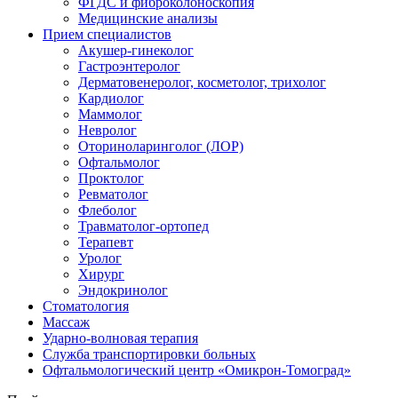
ФГДС и фиброколоноскопия
Медицинские анализы
Прием специалистов
Акушер-гинеколог
Гастроэнтеролог
Дерматовенеролог, косметолог, трихолог
Кардиолог
Маммолог
Невролог
Оториноларинголог (ЛОР)
Офтальмолог
Проктолог
Ревматолог
Флеболог
Травматолог-ортопед
Терапевт
Уролог
Хирург
Эндокринолог
Стоматология
Массаж
Ударно-волновая терапия
Служба транспортировки больных
Офтальмологический центр «Омикрон-Томоград»