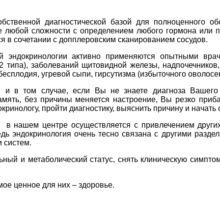
обственной диагностической базой для полноценного 
е любой сложности с определением любого гормона или п
я в сочетании с допплеровским сканированием сосудов.
й эндокринологии активно применяются опытными вра
 2 типа), заболеваний щитовидной железы, надпочечников
 бесплодия, угревой сыпи, гирсутизма (избыточного оволосе
м и в том случае, если Вы не знаете диагноза Вашег
мять, без причины меняется настроение, Вы резко прибав
кринологу, пройти диагностику, выяснить причину и начат
 в нашем центре осуществляется с привлечением других у
едь эндокринология очень тесно связана с другими разде
 систем.
ный и метаболический статус, снять клиническую симптом
ое ценное для них – здоровье.