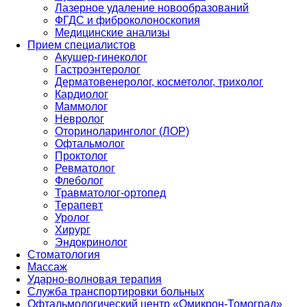
Лазерное удаление новообразований
ФГДС и фиброколоноскопия
Медицинские анализы
Прием специалистов
Акушер-гинеколог
Гастроэнтеролог
Дерматовенеролог, косметолог, трихолог
Кардиолог
Маммолог
Невролог
Оториноларинголог (ЛОР)
Офтальмолог
Проктолог
Ревматолог
Флеболог
Травматолог-ортопед
Терапевт
Уролог
Хирург
Эндокринолог
Стоматология
Массаж
Ударно-волновая терапия
Служба транспортировки больных
Офтальмологический центр «Омикрон-Томоград»