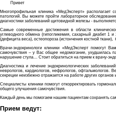
Привет
Многопрофильная клиника «МедЭксперт» располагает с
патологий. Вы можете пройти лабораторное обcледовани
диагностики заболеваний щитовидной железы - выполняетс
Самые современные достижения в области клиническо
углеводного обмена (гипогликемия, сахарный диабет 1 и
(дефицита веса), остеопороза (истончения костной ткани),
Врачи-эндокринологи клиники «МедЭксперт помогут Ва
самочувствия – у Вас общее недомогание, ухудшилась па
нарушение стула… Стоит обратиться на прием к врачу-эндо
Диагностика и лечение эндокринологических заболеваний
неврологов, кардиологов, нефрологов, офтальмологов. В
секреции неизбежно отражается на работе других органов и
Специалисты клиники помогут откорректировать гормональ
общего улучшения самочувствия.
Каждый день мы помогаем нашим пациентам сохранять сам
Прием ведут: