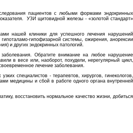
обследования пациентов с любыми формами эндокринных
оказателя. УЗИ щитовидной железы - «золотой стандарт»
чами нашей клиники для успешного лечения нарушений
, гипоталамо-гипофизарной системы, ожирения, анорексии
ния) и других эндокринных патологий.
о заболевания. Обратите внимание на любое нарушение
или в весе или, наоборот, похудели, нерегулярный цикл,
ь своевременное лечение заболевания.
зких специалистов - терапевтов, хирургов, гинекологов,
лами медицины и сбой в работе одного органа внутренней
атику, восстановить нормальное качество жизни, добиться