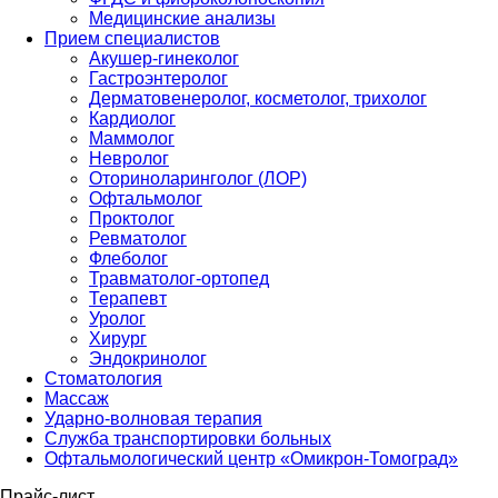
Медицинские анализы
Прием специалистов
Акушер-гинеколог
Гастроэнтеролог
Дерматовенеролог, косметолог, трихолог
Кардиолог
Маммолог
Невролог
Оториноларинголог (ЛОР)
Офтальмолог
Проктолог
Ревматолог
Флеболог
Травматолог-ортопед
Терапевт
Уролог
Хирург
Эндокринолог
Стоматология
Массаж
Ударно-волновая терапия
Служба транспортировки больных
Офтальмологический центр «Омикрон-Томоград»
Прайс-лист